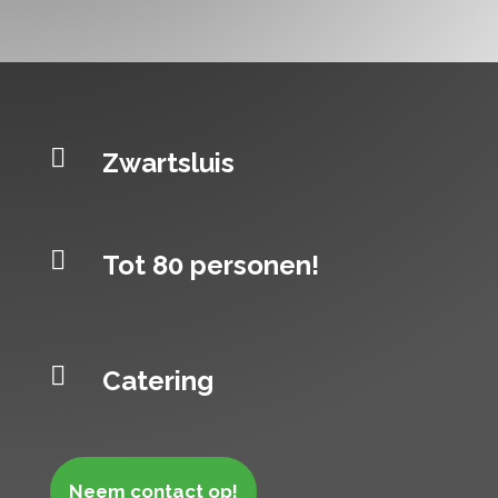

Zwartsluis

Tot 80 personen!

Catering
Neem contact op!